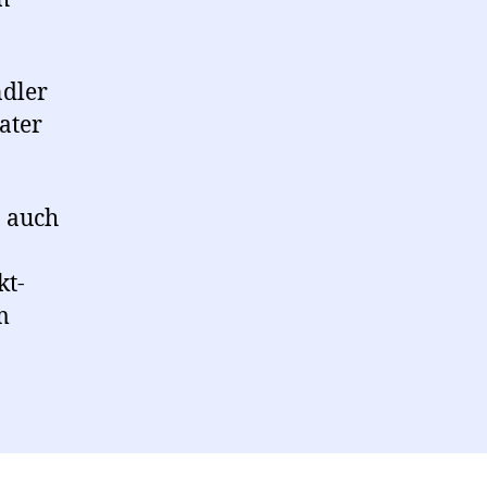
ndler
ater
n auch
kt-
m