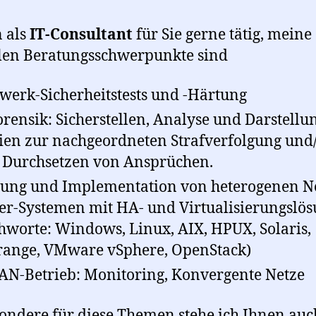
n als
IT-Consultant
für Sie gerne tätig, meine
len Beratungsschwerpunkte sind
werk-Sicherheitstests und -Härtung
orensik: Sicherstellen, Analyse und Darstellu
en zur nachgeordneten Strafverfolgung und
Durchsetzen von Ansprüchen.
ung und Implementation von heterogenen Ne
er-Systemen mit HA- und Virtualisierungslö
chworte: Windows, Linux, AIX, HPUX, Solaris,
ange, VMware vSphere, OpenStack)
AN-Betrieb: Monitoring, Konvergente Netze
ondere für diese Themen stehe ich Ihnen auc