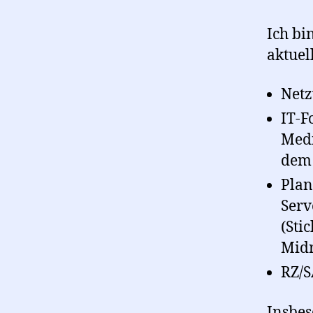
Ich bi
aktuel
Netz
IT-F
Medi
dem 
Plan
Serv
(Sti
Midr
RZ/S
Insbes