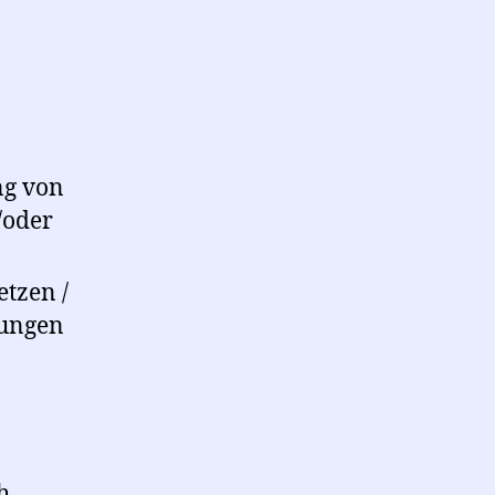
ng von
/oder
tzen /
sungen
h