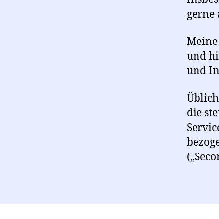
gerne 
Meine 
und hi
und In
Üblich
die st
Servic
bezoge
(„Seco