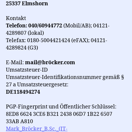
25337 Elmshorn
Kontakt
Telefon: 040/60944772
(Mobil/AB); 04121-
4289807 (lokal)
Telefax: 0180-5004421424 (eFAX); 04121-
4289824 (G3)
E-Mail:
mail@bröcker.com
Umsatzsteuer-ID
Umsatzsteuer-Identifikationsnummer gemäß §
27 a Umsatzsteuergesetz:
DE118494274
PGP-Fingerprint und Öffentlicher Schlüssel:
8ED8 6624 3CE6 B321 2438 06D7 1B22 6507
33AB A810
Mark_Bröcker_B.Sc._(IT-