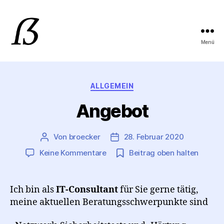
Menü
Mark
Bröcker
Kategorien
ALLGEMEIN
IT-
Angebot
Consulting
Von
broecker
28. Februar 2020
Beitragsautor
Beitragsdatum
zu
Keine Kommentare
Beitrag oben halten
Angebot
Ich bin als
IT-Consultant
für Sie gerne tätig,
meine aktuellen Beratungsschwerpunkte sind