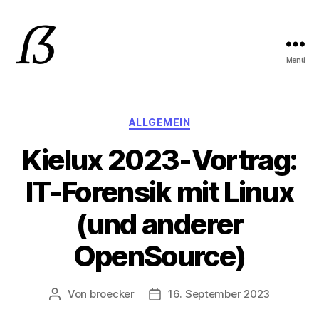
Menü
Mark
Bröcker
IT-
Consulting
Kategorien
ALLGEMEIN
Kielux 2023-Vortrag:
IT-Forensik mit Linux
(und anderer
OpenSource)
Von
broecker
16. September 2023
Beitragsautor
Beitragsdatum