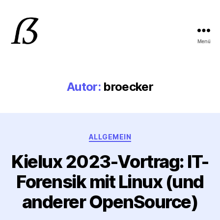
Menü
Mark
Bröcker
IT-
Consulting
Autor:
broecker
Kategorien
ALLGEMEIN
Kielux 2023-Vortrag: IT-
Forensik mit Linux (und
anderer OpenSource)