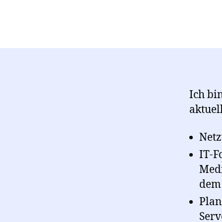
Ich bi
aktuel
Netz
IT-F
Medi
dem 
Plan
Serv