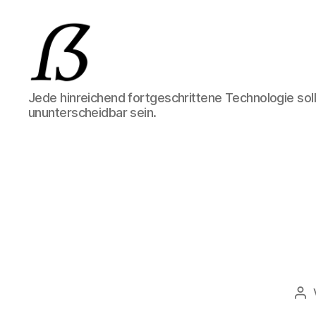
Mark
Jede hinreichend fortgeschrittene Technologie sol
Bröcker
ununterscheidbar sein.
IT-
Consulting
Be