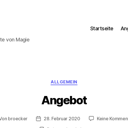
Startseite
An
lte von Magie
Kategorien
ALLGEMEIN
Angebot
Von
broecker
28. Februar 2020
Keine Kommen
itragsautor
Beitragsdatum