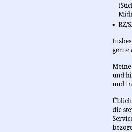
(Sti
Midr
RZ/S
Insbes
gerne 
Meine 
und hi
und In
Üblich
die st
Servic
bezoge