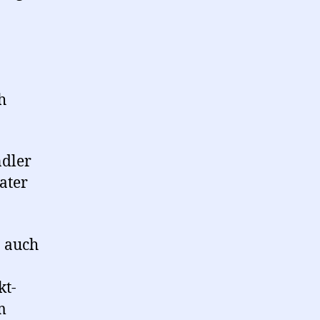
h
ndler
ater
n auch
kt-
m