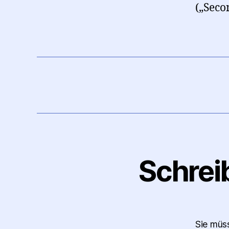
(„Seco
Schrei
Sie mü