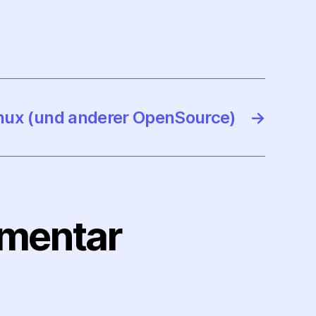
inux (und anderer OpenSource)
→
mmentar