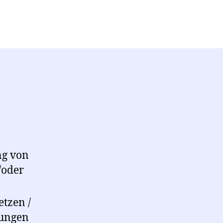
ng von
/oder
tzen /
sungen